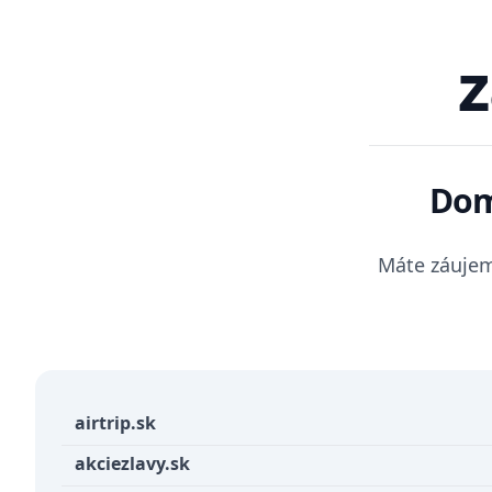
z
Do
Máte záujem
airtrip.sk
akciezlavy.sk